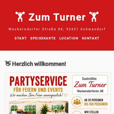
🏋 Zum Turner 🏋
Wackersdorfer Straße 88, 92421 Schwandorf
START
SPEISEKARTE
LOCATION
KONTAKT
👋 Herzlich willkommen!