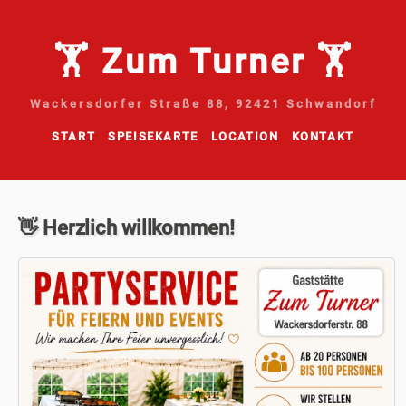
🏋 Zum Turner 🏋
Wackersdorfer Straße 88, 92421 Schwandorf
START
SPEISEKARTE
LOCATION
KONTAKT
👋 Herzlich willkommen!